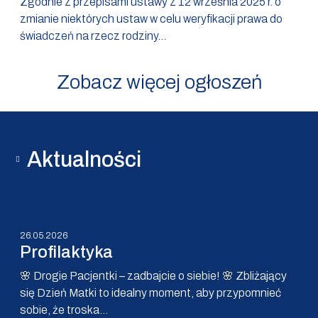
Zgodnie z przepisami ustawy z 12 września 2025 r. o
zmianie niektórych ustaw w celu weryfikacji prawa do
świadczeń na rzecz rodziny...
Zobacz więcej ogłoszeń
Aktualności
26.05.2026
Profilaktyka
🌸 Drogie Pacjentki – zadbajcie o siebie! 🌸 Zbliżający
się Dzień Matki to idealny moment, aby przypomnieć
sobie, że troska...