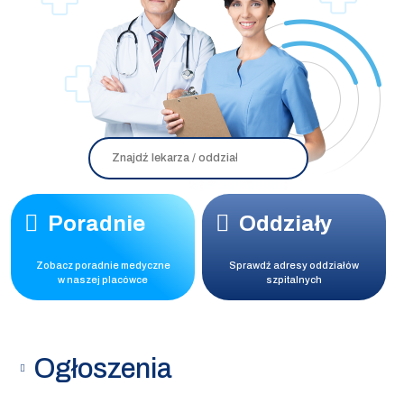
Search
for:
Poradnie
Oddziały
Zobacz poradnie medyczne
Sprawdź adresy oddziałów
w naszej placówce
szpitalnych
Ogłoszenia