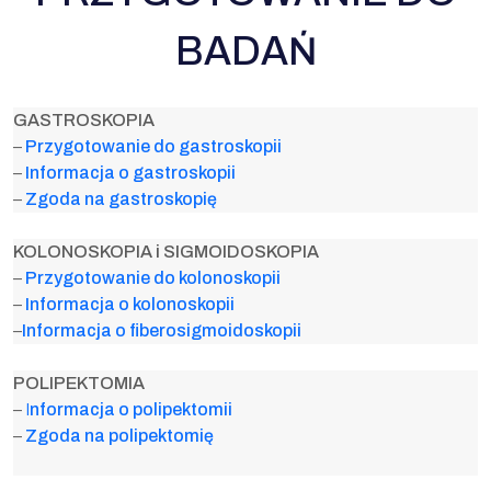
BADAŃ
GASTROSKOPIA
–
Pr
zygotowanie do gastroskopii
–
Informacja o gastroskopii
–
Zgoda n
a gastroskopię
KOLONOSKOPIA i SIGMOIDOSKOPIA
–
P
rzygotowanie do kolonoskopii
–
Infor
macja o kolonoskopii
–
Info
rmacja o fiberosigmoidoskopii
POLIPEKTOMIA
–
I
nformacja o polipektomii
–
Z
goda na polipektomię