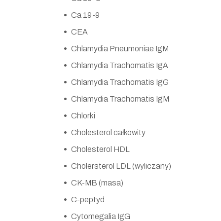
Ca 19-9
CEA
Chlamydia Pneumoniae IgM
Chlamydia Trachomatis IgA
Chlamydia Trachomatis IgG
Chlamydia Trachomatis IgM
Chlorki
Cholesterol całkowity
Cholesterol HDL
Cholersterol LDL (wyliczany)
CK-MB (masa)
C-peptyd
Cytomegalia IgG