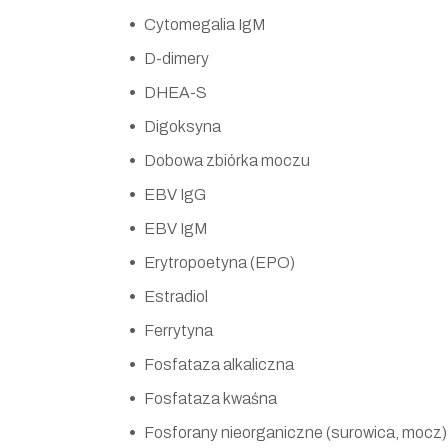
Cytomegalia IgM
D-dimery
DHEA-S
Digoksyna
Dobowa zbiórka moczu
EBV IgG
EBV IgM
Erytropoetyna (EPO)
Estradiol
Ferrytyna
Fosfataza alkaliczna
Fosfataza kwaśna
Fosforany nieorganiczne (surowica, mocz)