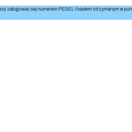
ależy zalogować się numerem PESEL i hasłem otrzymanym w punk