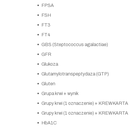
FPSA
FSH
FT3
FT4
GBS (Steptococcus agalactiae)
GFR
Glukoza
Glutamylotranspeptydaza (GTP)
Gluten
Grupa krwi + wynik
Grupy krwi (1 oznaczenie) + KREWKARTA
Grupy krwi (1 oznaczenie) + KREWKARTA
HbA1C