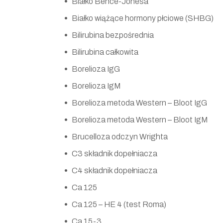
Białko Bence-Jonesa
Białko wiążące hormony płciowe (SHBG)
Bilirubina bezpośrednia
Bilirubina całkowita
Borelioza IgG
Borelioza IgM
Borelioza metoda Western – Bloot IgG
Borelioza metoda Western – Bloot IgM
Brucelloza odczyn Wrighta
C3 składnik dopełniacza
C4 składnik dopełniacza
Ca 125
Ca 125 – HE 4 (test Roma)
Ca 15-3