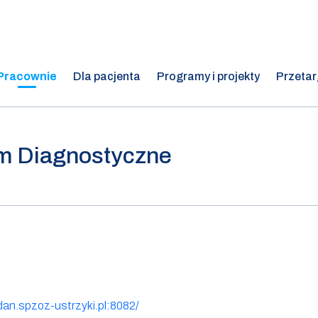
Pracownie
Dla pacjenta
Programy i projekty
Przetar
m Diagnostyczne
dan.spzoz-ustrzyki.pl:8082/