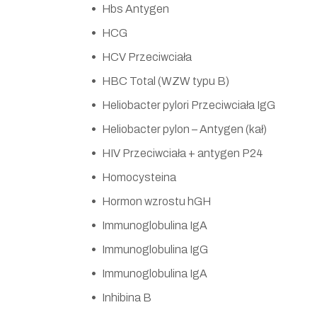
Hbs Antygen
HCG
HCV Przeciwciała
HBC Total (WZW typu B)
Heliobacter pylori Przeciwciała IgG
Heliobacter pylon – Antygen (kał)
HIV Przeciwciała + antygen P24
Homocysteina
Hormon wzrostu hGH
Immunoglobulina IgA
Immunoglobulina IgG
Immunoglobulina IgA
Inhibina B